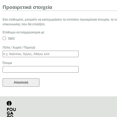
Προαιρετικά στοιχεία
ί
Eάν επιθυμείτε, μπορείτε να καταχωρήσετε τα επιπλέον προαιρετικά στοιχεία, τ
τ
επικοινωνίας που θα επιλέξετε.
Επιθυμώ να ενημερώνομαι με:
ε
SMS
Πόλη / Χωριό / Περιοχή
σ
τ
Όνομα
ο
N
e
w