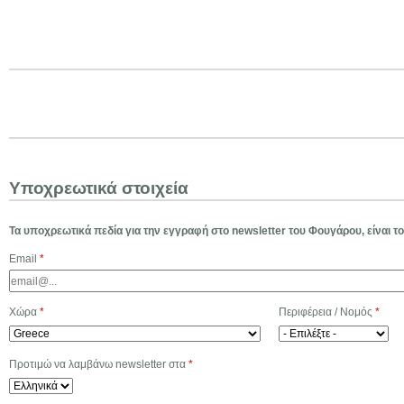
Jump to navigation
Ε
γ
Υποχρεωτικά στοιχεία
γ
Τα υποχρεωτικά πεδία για την εγγραφή στο newsletter του Φουγάρου, είναι το
Email
*
ρ
α
Χώρα
*
Περιφέρεια / Νομός
*
φ
Προτιμώ να λαμβάνω newsletter στα
*
ε