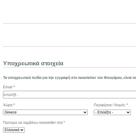
Jump to navigation
Ε
γ
Υποχρεωτικά στοιχεία
γ
Τα υποχρεωτικά πεδία για την εγγραφή στο newsletter του Φουγάρου, είναι το
Email
*
ρ
α
Χώρα
*
Περιφέρεια / Νομός
*
φ
Προτιμώ να λαμβάνω newsletter στα
*
ε