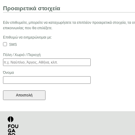
Προαιρετικά στοιχεία
ί
Eάν επιθυμείτε, μπορείτε να καταχωρήσετε τα επιπλέον προαιρετικά στοιχεία, τ
τ
επικοινωνίας που θα επιλέξετε.
Επιθυμώ να ενημερώνομαι με:
ε
SMS
Πόλη / Χωριό / Περιοχή
σ
τ
Όνομα
ο
N
e
w